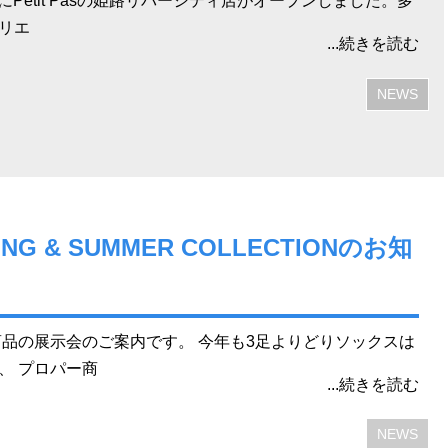
0日にPetit Pasの姫路リバーシティ店がオープンしました。多
リエ
...続きを読む
NEWS
RING & SUMMER COLLECTIONのお知
夏商品の展示会のご案内です。 今年も3足よりどりソックスは
、 プロパー商
...続きを読む
NEWS