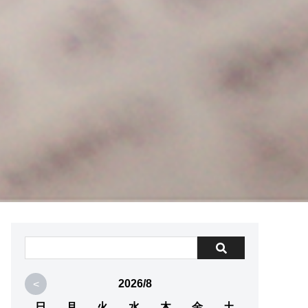
<
2026/8
日
月
火
水
木
金
土