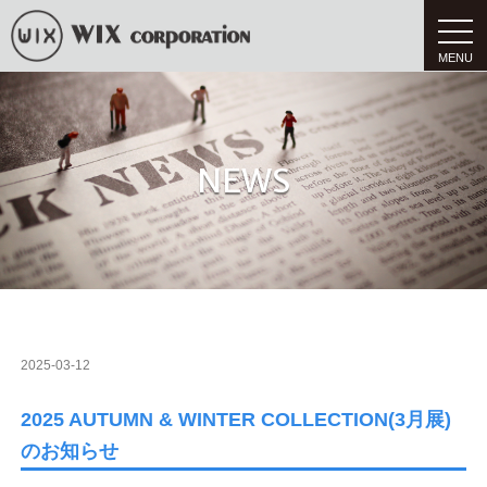
t
o
g
g
l
e
n
a
v
NEWS
i
g
a
t
i
o
n
2025-03-12
2025 AUTUMN & WINTER COLLECTION(3月展)
のお知らせ