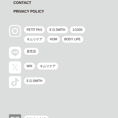
CONTACT
PRIVACY POLICY
PETIT PAS
E.G.SMITH
1/1000
ネムリケア
HOM
BODY LIFE
直営店
WIX
ネムリケア
E.G.SMITH