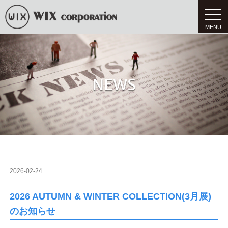
t
o
g
g
l
e
n
a
v
NEWS
i
g
a
t
i
o
n
2026-02-24
2026 AUTUMN & WINTER COLLECTION(3月展)
のお知らせ