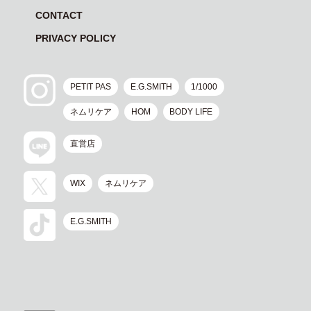
CONTACT
PRIVACY POLICY
PETIT PAS
E.G.SMITH
1/1000
ネムリケア
HOM
BODY LIFE
直営店
WIX
ネムリケア
E.G.SMITH