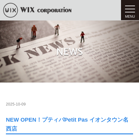
t
o
g
g
l
e
n
a
v
NEWS
i
g
a
t
i
o
n
2025-10-09
NEW OPEN！プティパPetit Pas イオンタウン名
西店