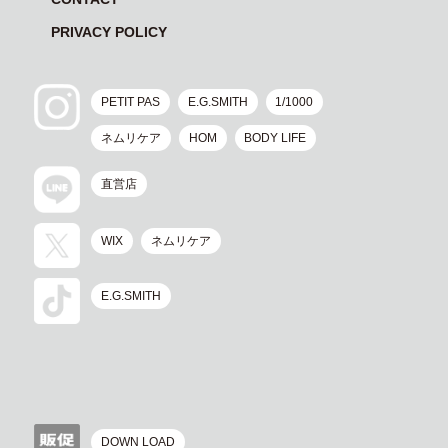
PRIVACY POLICY
PETIT PAS
E.G.SMITH
1/1000
ネムリケア
HOM
BODY LIFE
直営店
WIX
ネムリケア
E.G.SMITH
DOWN LOAD