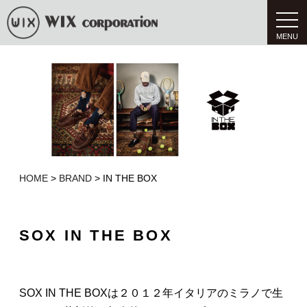
t
o
g
g
l
e
n
a
v
i
g
a
t
i
o
n
HOME
>
BRAND
>
IN THE BOX
SOX IN THE BOX
SOX IN THE BOXは２０１２年イタリアのミラノで生