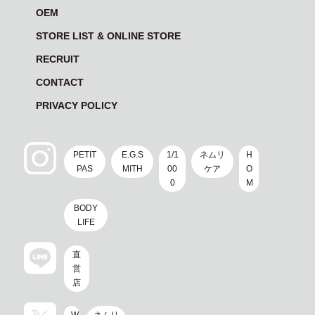
OEM
STORE LIST & ONLINE STORE
RECRUIT
CONTACT
PRIVACY POLICY
PETIT
E.G.S
1/1
ネムリ
H
PAS
MITH
00
ケア
O
0
M
BODY
LIFE
直
営
店